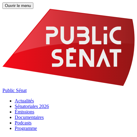
Ouvrir le menu
Public Sénat
Actualités
Sénatoriales 2026
Émissions
Documentaires
Podcasts
Programme