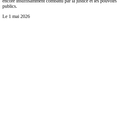
encore insuffisamment combattu par la justice et les pouvoirs
publics.
Le
1 mai 2026