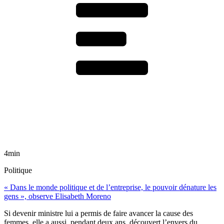
4min
Politique
« Dans le monde politique et de l’entreprise, le pouvoir dénature les
gens », observe Elisabeth Moreno
Si devenir ministre lui a permis de faire avancer la cause des
femmes, elle a aussi, pendant deux ans, découvert l’envers du