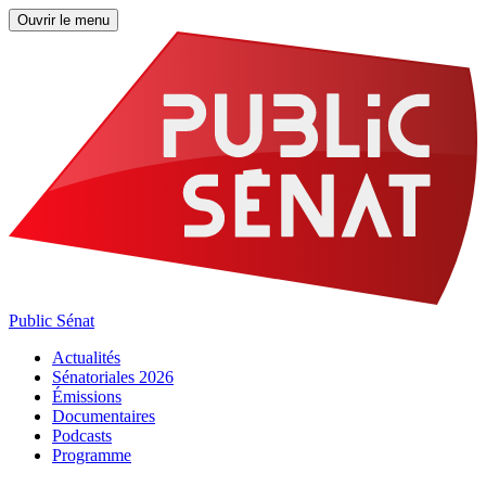
Ouvrir le menu
Public Sénat
Actualités
Sénatoriales 2026
Émissions
Documentaires
Podcasts
Programme