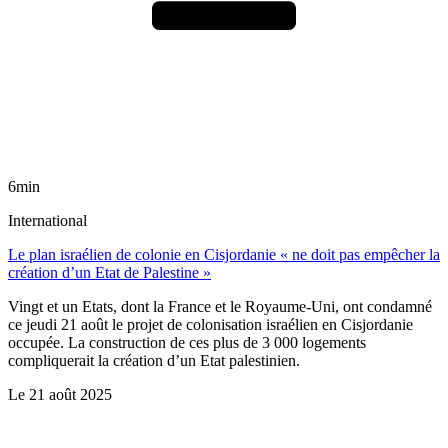
6min
International
Le plan israélien de colonie en Cisjordanie « ne doit pas empêcher la
création d’un Etat de Palestine »
Vingt et un Etats, dont la France et le Royaume-Uni, ont condamné
ce jeudi 21 août le projet de colonisation israélien en Cisjordanie
occupée. La construction de ces plus de 3 000 logements
compliquerait la création d’un Etat palestinien.
Le
21 août 2025