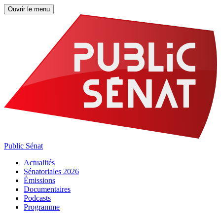
Ouvrir le menu
Public Sénat
Actualités
Sénatoriales 2026
Émissions
Documentaires
Podcasts
Programme