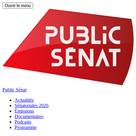
Ouvrir le menu
Public Sénat
Actualités
Sénatoriales 2026
Émissions
Documentaires
Podcasts
Programme