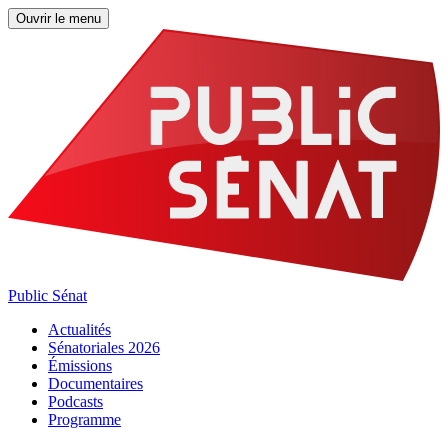
Ouvrir le menu
Public Sénat
Actualités
Sénatoriales 2026
Émissions
Documentaires
Podcasts
Programme