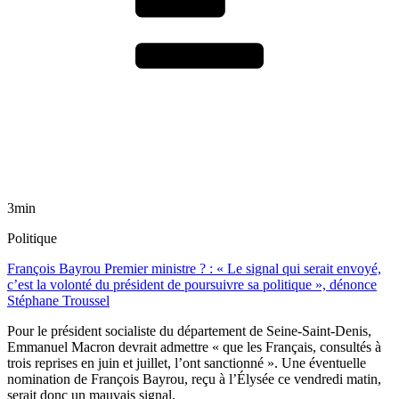
3min
Politique
François Bayrou Premier ministre ? : « Le signal qui serait envoyé,
c’est la volonté du président de poursuivre sa politique », dénonce
Stéphane Troussel
Pour le président socialiste du département de Seine-Saint-Denis,
Emmanuel Macron devrait admettre « que les Français, consultés à
trois reprises en juin et juillet, l’ont sanctionné ». Une éventuelle
nomination de François Bayrou, reçu à l’Élysée ce vendredi matin,
serait donc un mauvais signal.