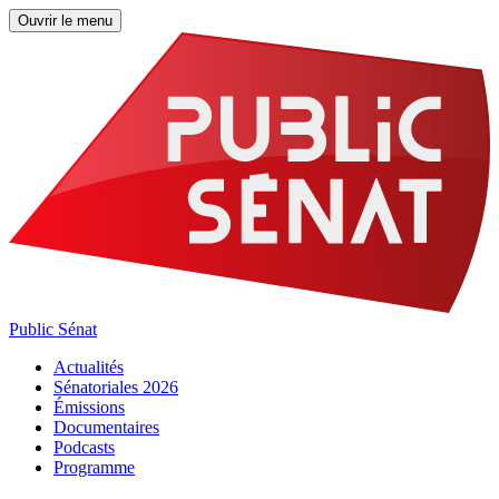
Ouvrir le menu
Public Sénat
Actualités
Sénatoriales 2026
Émissions
Documentaires
Podcasts
Programme