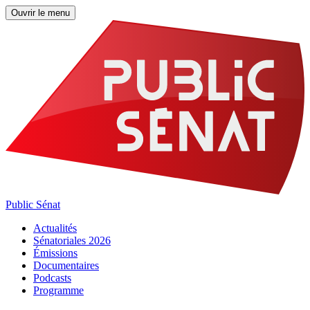
Ouvrir le menu
Public Sénat
Actualités
Sénatoriales 2026
Émissions
Documentaires
Podcasts
Programme