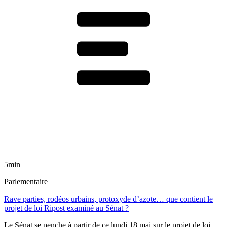
5min
Parlementaire
Rave parties, rodéos urbains, protoxyde d’azote… que contient le
projet de loi Ripost examiné au Sénat ?
Le Sénat se penche à partir de ce lundi 18 mai sur le projet de loi