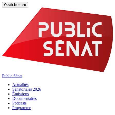
Ouvrir le menu
Public Sénat
Actualités
Sénatoriales 2026
Émissions
Documentaires
Podcasts
Programme