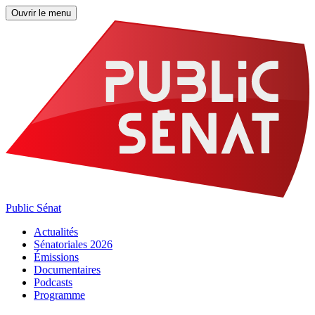
Ouvrir le menu
Public Sénat
Actualités
Sénatoriales 2026
Émissions
Documentaires
Podcasts
Programme