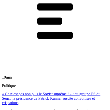
10min
Politique
« Ce n’est pas non plus le Soviet suprême ! » : au groupe PS du
Sénat, la présidence de Patrick Kanner suscite convoitises et
crispations