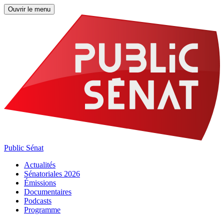
Ouvrir le menu
Public Sénat
Actualités
Sénatoriales 2026
Émissions
Documentaires
Podcasts
Programme