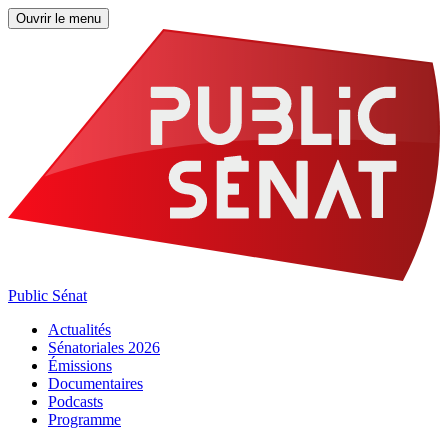
Ouvrir le menu
Public Sénat
Actualités
Sénatoriales 2026
Émissions
Documentaires
Podcasts
Programme