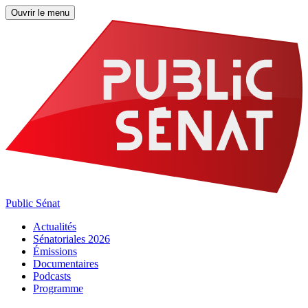
Ouvrir le menu
Public Sénat
Actualités
Sénatoriales 2026
Émissions
Documentaires
Podcasts
Programme