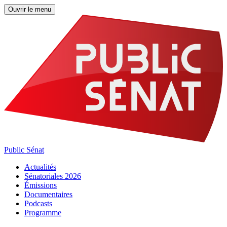
Ouvrir le menu
Public Sénat
Actualités
Sénatoriales 2026
Émissions
Documentaires
Podcasts
Programme