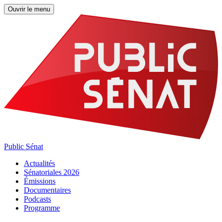
Ouvrir le menu
Public Sénat
Actualités
Sénatoriales 2026
Émissions
Documentaires
Podcasts
Programme