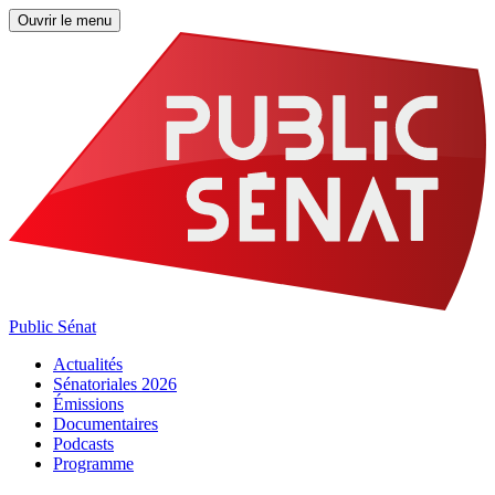
Ouvrir le menu
Public Sénat
Actualités
Sénatoriales 2026
Émissions
Documentaires
Podcasts
Programme