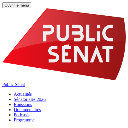
Ouvrir le menu
Public Sénat
Actualités
Sénatoriales 2026
Émissions
Documentaires
Podcasts
Programme