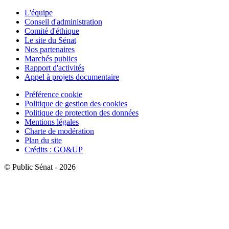
L'équipe
Conseil d'administration
Comité d'éthique
Le site du Sénat
Nos partenaires
Marchés publics
Rapport d'activités
Appel à projets documentaire
Préférence cookie
Politique de gestion des cookies
Politique de protection des données
Mentions légales
Charte de modération
Plan du site
Crédits : GO&UP
© Public Sénat - 2026