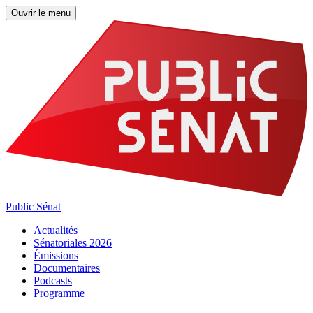
Ouvrir le menu
Public Sénat
Actualités
Sénatoriales 2026
Émissions
Documentaires
Podcasts
Programme