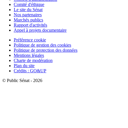
Comité d'éthique
Le site du Sénat
Nos partenaires
Marchés publics
Rapport d'activités
Appel à projets documentaire
Préférence cookie
Politique de gestion des cookies
Politique de protection des données
Mentions légales
Charte de modération
Plan du site
Crédits : GO&UP
© Public Sénat - 2026