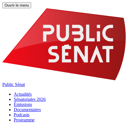
Ouvrir le menu
Public Sénat
Actualités
Sénatoriales 2026
Émissions
Documentaires
Podcasts
Programme