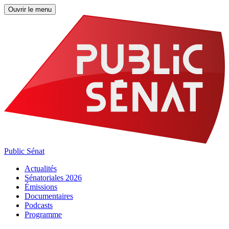
Ouvrir le menu
Public Sénat
Actualités
Sénatoriales 2026
Émissions
Documentaires
Podcasts
Programme