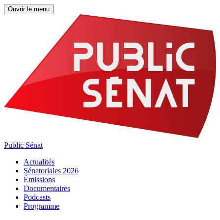
Ouvrir le menu
Public Sénat
Actualités
Sénatoriales 2026
Émissions
Documentaires
Podcasts
Programme