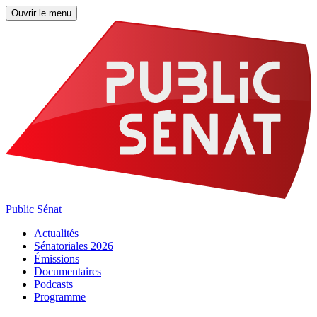
Ouvrir le menu
Public Sénat
Actualités
Sénatoriales 2026
Émissions
Documentaires
Podcasts
Programme