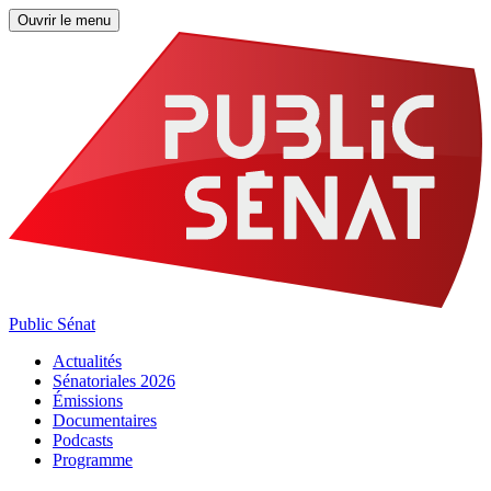
Ouvrir le menu
Public Sénat
Actualités
Sénatoriales 2026
Émissions
Documentaires
Podcasts
Programme