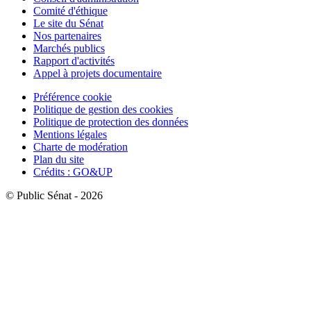
Comité d'éthique
Le site du Sénat
Nos partenaires
Marchés publics
Rapport d'activités
Appel à projets documentaire
Préférence cookie
Politique de gestion des cookies
Politique de protection des données
Mentions légales
Charte de modération
Plan du site
Crédits : GO&UP
© Public Sénat - 2026