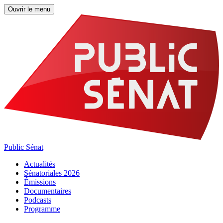
Ouvrir le menu
Public Sénat
Actualités
Sénatoriales 2026
Émissions
Documentaires
Podcasts
Programme