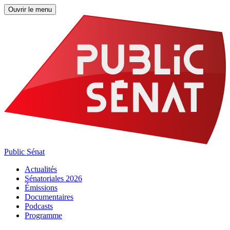
Ouvrir le menu
Public Sénat
Actualités
Sénatoriales 2026
Émissions
Documentaires
Podcasts
Programme