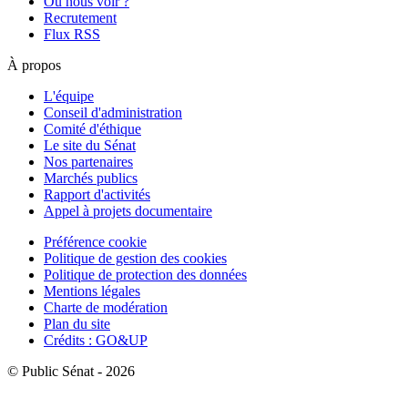
Où nous voir ?
Recrutement
Flux RSS
À propos
L'équipe
Conseil d'administration
Comité d'éthique
Le site du Sénat
Nos partenaires
Marchés publics
Rapport d'activités
Appel à projets documentaire
Préférence cookie
Politique de gestion des cookies
Politique de protection des données
Mentions légales
Charte de modération
Plan du site
Crédits : GO&UP
© Public Sénat - 2026