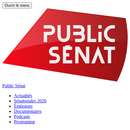
Ouvrir le menu
Public Sénat
Actualités
Sénatoriales 2026
Émissions
Documentaires
Podcasts
Programme