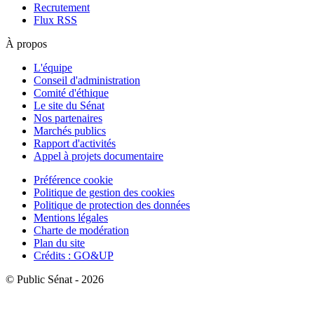
Recrutement
Flux RSS
À propos
L'équipe
Conseil d'administration
Comité d'éthique
Le site du Sénat
Nos partenaires
Marchés publics
Rapport d'activités
Appel à projets documentaire
Préférence cookie
Politique de gestion des cookies
Politique de protection des données
Mentions légales
Charte de modération
Plan du site
Crédits : GO&UP
© Public Sénat - 2026