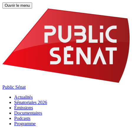
Ouvrir le menu
Public Sénat
Actualités
Sénatoriales 2026
Émissions
Documentaires
Podcasts
Programme