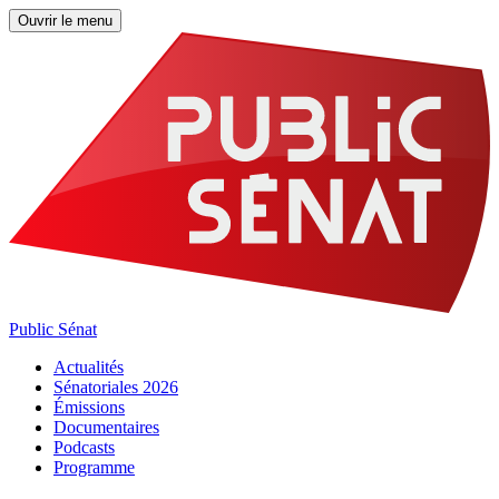
Ouvrir le menu
Public Sénat
Actualités
Sénatoriales 2026
Émissions
Documentaires
Podcasts
Programme