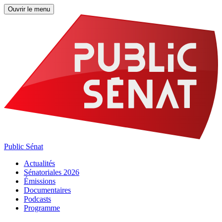
Ouvrir le menu
Public Sénat
Actualités
Sénatoriales 2026
Émissions
Documentaires
Podcasts
Programme