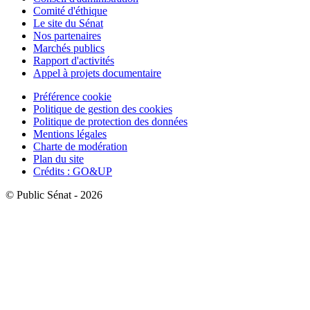
Comité d'éthique
Le site du Sénat
Nos partenaires
Marchés publics
Rapport d'activités
Appel à projets documentaire
Préférence cookie
Politique de gestion des cookies
Politique de protection des données
Mentions légales
Charte de modération
Plan du site
Crédits : GO&UP
© Public Sénat - 2026