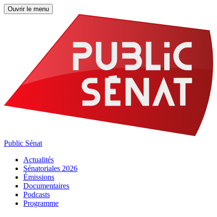
Ouvrir le menu
Public Sénat
Actualités
Sénatoriales 2026
Émissions
Documentaires
Podcasts
Programme