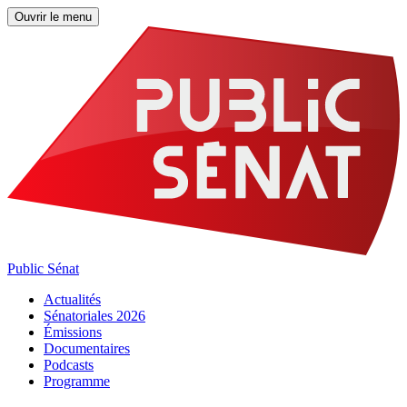
Ouvrir le menu
Public Sénat
Actualités
Sénatoriales 2026
Émissions
Documentaires
Podcasts
Programme