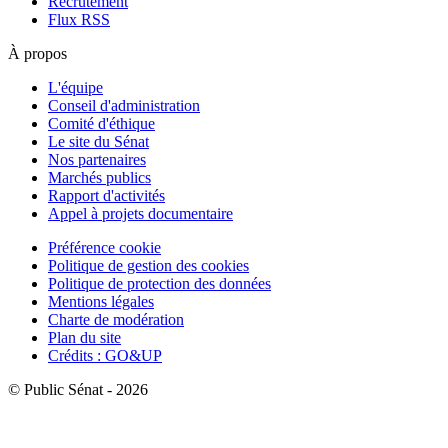
Recrutement
Flux RSS
À propos
L'équipe
Conseil d'administration
Comité d'éthique
Le site du Sénat
Nos partenaires
Marchés publics
Rapport d'activités
Appel à projets documentaire
Préférence cookie
Politique de gestion des cookies
Politique de protection des données
Mentions légales
Charte de modération
Plan du site
Crédits : GO&UP
© Public Sénat - 2026