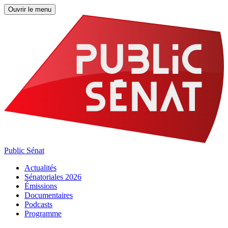
Ouvrir le menu
Public Sénat
Actualités
Sénatoriales 2026
Émissions
Documentaires
Podcasts
Programme