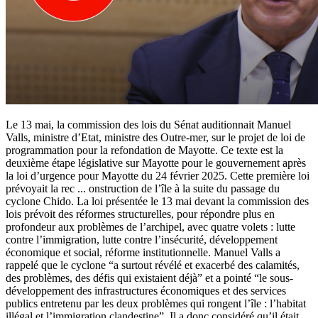
Le 13 mai, la commission des lois du Sénat auditionnait Manuel
Valls, ministre d’Etat, ministre des Outre-mer, sur le projet de loi de
programmation pour la refondation de Mayotte. Ce texte est la
deuxième étape législative sur Mayotte pour le gouvernement après
la loi d’urgence pour Mayotte du 24 février 2025. Cette première loi
prévoyait la rec
...
onstruction de l’île à la suite du passage du
cyclone Chido. La loi présentée le 13 mai devant la commission des
lois prévoit des réformes structurelles, pour répondre plus en
profondeur aux problèmes de l’archipel, avec quatre volets : lutte
contre l’immigration, lutte contre l’insécurité, développement
économique et social, réforme institutionnelle. Manuel Valls a
rappelé que le cyclone “a surtout révélé et exacerbé des calamités,
des problèmes, des défis qui existaient déjà” et a pointé “le sous-
développement des infrastructures économiques et des services
publics entretenu par les deux problèmes qui rongent l’île : l’habitat
illégal et l’immigration clandestine”. Il a donc considéré qu’il était