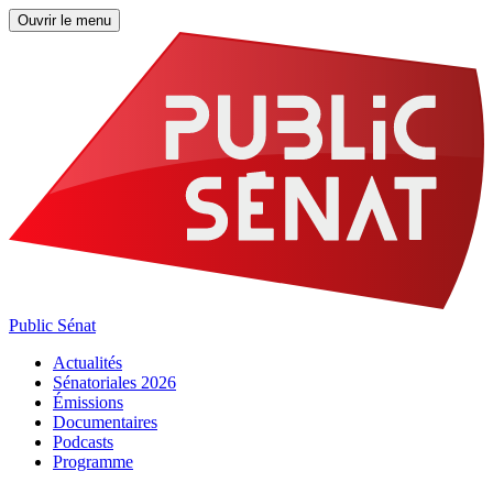
Ouvrir le menu
Public Sénat
Actualités
Sénatoriales 2026
Émissions
Documentaires
Podcasts
Programme