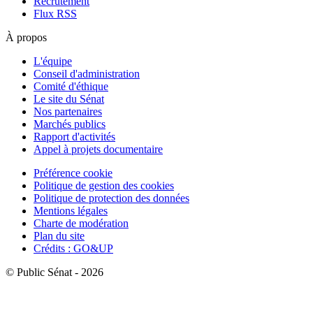
Recrutement
Flux RSS
À propos
L'équipe
Conseil d'administration
Comité d'éthique
Le site du Sénat
Nos partenaires
Marchés publics
Rapport d'activités
Appel à projets documentaire
Préférence cookie
Politique de gestion des cookies
Politique de protection des données
Mentions légales
Charte de modération
Plan du site
Crédits : GO&UP
© Public Sénat - 2026