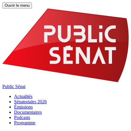
Ouvrir le menu
Public Sénat
Actualités
Sénatoriales 2026
Émissions
Documentaires
Podcasts
Programme