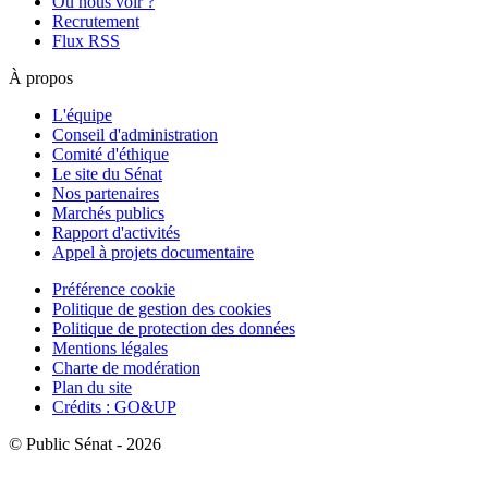
Où nous voir ?
Recrutement
Flux RSS
À propos
L'équipe
Conseil d'administration
Comité d'éthique
Le site du Sénat
Nos partenaires
Marchés publics
Rapport d'activités
Appel à projets documentaire
Préférence cookie
Politique de gestion des cookies
Politique de protection des données
Mentions légales
Charte de modération
Plan du site
Crédits : GO&UP
© Public Sénat - 2026