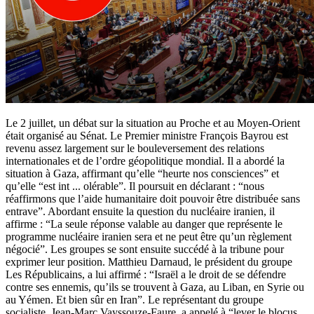
Le 2 juillet, un débat sur la situation au Proche et au Moyen-Orient
était organisé au Sénat. Le Premier ministre François Bayrou est
revenu assez largement sur le bouleversement des relations
internationales et de l’ordre géopolitique mondial. Il a abordé la
situation à Gaza, affirmant qu’elle “heurte nos consciences” et
qu’elle “est int
...
olérable”. Il poursuit en déclarant : “nous
réaffirmons que l’aide humanitaire doit pouvoir être distribuée sans
entrave”. Abordant ensuite la question du nucléaire iranien, il
affirme : “La seule réponse valable au danger que représente le
programme nucléaire iranien sera et ne peut être qu’un règlement
négocié”. Les groupes se sont ensuite succédé à la tribune pour
exprimer leur position. Matthieu Darnaud, le président du groupe
Les Républicains, a lui affirmé : “Israël a le droit de se défendre
contre ses ennemis, qu’ils se trouvent à Gaza, au Liban, en Syrie ou
au Yémen. Et bien sûr en Iran”. Le représentant du groupe
socialiste, Jean-Marc Vayssouze-Faure, a appelé à “lever le blocus