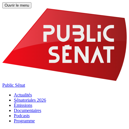
Ouvrir le menu
Public Sénat
Actualités
Sénatoriales 2026
Émissions
Documentaires
Podcasts
Programme