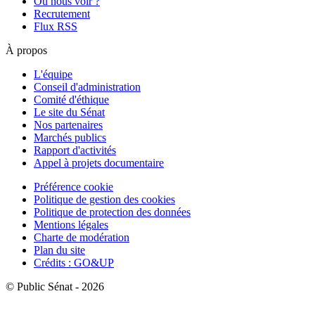
Où nous voir ?
Recrutement
Flux RSS
À propos
L'équipe
Conseil d'administration
Comité d'éthique
Le site du Sénat
Nos partenaires
Marchés publics
Rapport d'activités
Appel à projets documentaire
Préférence cookie
Politique de gestion des cookies
Politique de protection des données
Mentions légales
Charte de modération
Plan du site
Crédits : GO&UP
© Public Sénat - 2026