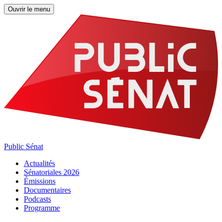
Ouvrir le menu
Public Sénat
Actualités
Sénatoriales 2026
Émissions
Documentaires
Podcasts
Programme