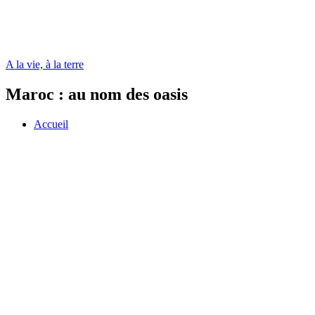
A la vie, à la terre
Maroc : au nom des oasis
Accueil