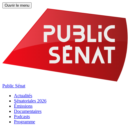
Ouvrir le menu
Public Sénat
Actualités
Sénatoriales 2026
Émissions
Documentaires
Podcasts
Programme