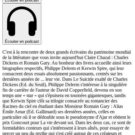
Écouter en podcast
Écouter en podcast
C'est à la rencontre de deux grands écrivains du patrimoine mondial
de la littérature que vous invite aujourd'hui Claire Chazal : Charles
Dickens et Romain Gary. Au bonheur des livres accueille ainsi leurs
biographes respectifs, Philippe Delerm et Kerwin Spire, qui leur
consacrent deux essais absolument passionnants, centrés sur les
dernières années de
...
leur vie. Dans Le Suicide exalté de Charles
Dickens (Ed. du Seuil), Philippe Delerm s'intéresse à la singulière
fin de carrière de l'auteur de David Copperfield, devenu en son
temps une « star » qui s'épuisera en tournées gigantesques, tandis
que Kerwin Spire clôt sa trilogie consacrée au romancier des
Racines du ciel en étudiant dans Monsieur Romain Gary : Alias
Émile Amar (Ed. Gallimard) ses dernières années, celles en
particulier où il se dédouble sous le pseudonyme d'Ajar et obtient le
prix Goncourt pour La vie devant soi. Dans les deux cas, ce sont de
formidables conteurs qui s'intéressent à leurs aînés, pour essayer de
percer un peu du mythe qui s'est créé autour de ces créateurs et