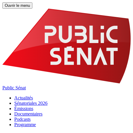
Ouvrir le menu
Public Sénat
Actualités
Sénatoriales 2026
Émissions
Documentaires
Podcasts
Programme