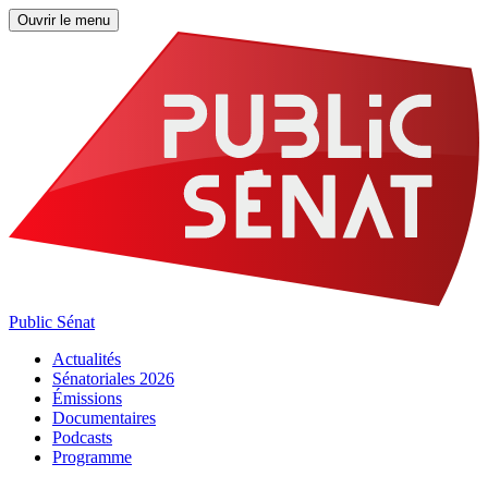
Ouvrir le menu
Public Sénat
Actualités
Sénatoriales 2026
Émissions
Documentaires
Podcasts
Programme