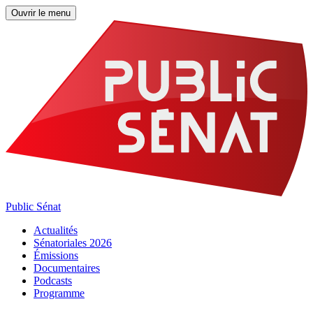
Ouvrir le menu
Public Sénat
Actualités
Sénatoriales 2026
Émissions
Documentaires
Podcasts
Programme