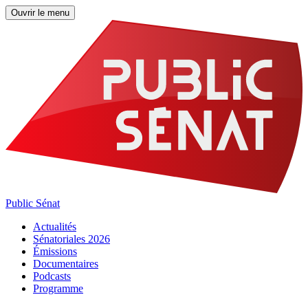
Ouvrir le menu
Public Sénat
Actualités
Sénatoriales 2026
Émissions
Documentaires
Podcasts
Programme