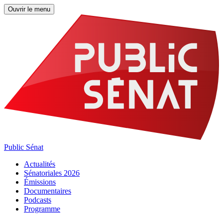
Ouvrir le menu
Public Sénat
Actualités
Sénatoriales 2026
Émissions
Documentaires
Podcasts
Programme