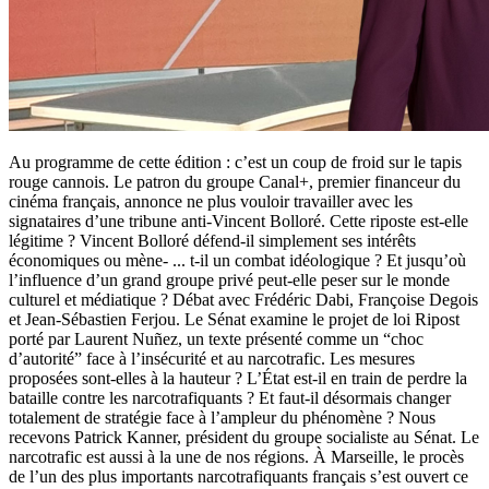
Au programme de cette édition : c’est un coup de froid sur le tapis
rouge cannois. Le patron du groupe Canal+, premier financeur du
cinéma français, annonce ne plus vouloir travailler avec les
signataires d’une tribune anti-Vincent Bolloré. Cette riposte est-elle
légitime ? Vincent Bolloré défend-il simplement ses intérêts
économiques ou mène-
...
t-il un combat idéologique ? Et jusqu’où
l’influence d’un grand groupe privé peut-elle peser sur le monde
culturel et médiatique ? Débat avec Frédéric Dabi, Françoise Degois
et Jean-Sébastien Ferjou. Le Sénat examine le projet de loi Ripost
porté par Laurent Nuñez, un texte présenté comme un “choc
d’autorité” face à l’insécurité et au narcotrafic. Les mesures
proposées sont-elles à la hauteur ? L’État est-il en train de perdre la
bataille contre les narcotrafiquants ? Et faut-il désormais changer
totalement de stratégie face à l’ampleur du phénomène ? Nous
recevons Patrick Kanner, président du groupe socialiste au Sénat. Le
narcotrafic est aussi à la une de nos régions. À Marseille, le procès
de l’un des plus importants narcotrafiquants français s’est ouvert ce