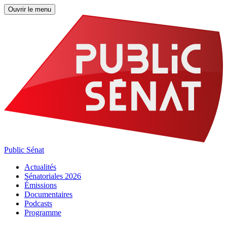
Ouvrir le menu
Public Sénat
Actualités
Sénatoriales 2026
Émissions
Documentaires
Podcasts
Programme