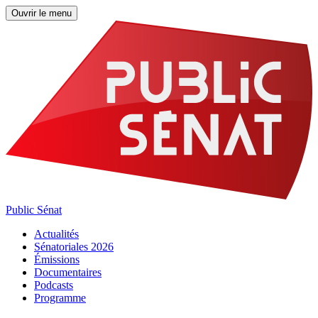
Ouvrir le menu
Public Sénat
Actualités
Sénatoriales 2026
Émissions
Documentaires
Podcasts
Programme