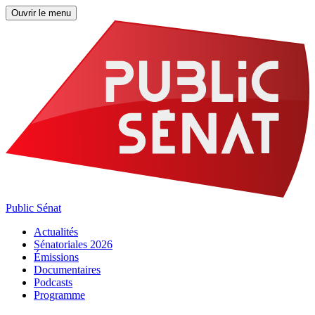
Ouvrir le menu
Public Sénat
Actualités
Sénatoriales 2026
Émissions
Documentaires
Podcasts
Programme