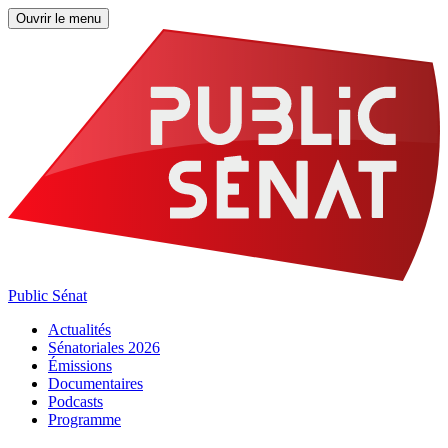
Ouvrir le menu
Public Sénat
Actualités
Sénatoriales 2026
Émissions
Documentaires
Podcasts
Programme