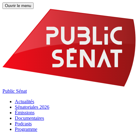
Ouvrir le menu
Public Sénat
Actualités
Sénatoriales 2026
Émissions
Documentaires
Podcasts
Programme