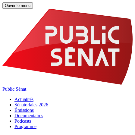
Ouvrir le menu
Public Sénat
Actualités
Sénatoriales 2026
Émissions
Documentaires
Podcasts
Programme