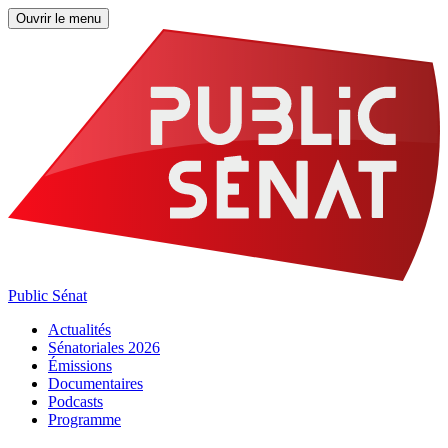
Ouvrir le menu
Public Sénat
Actualités
Sénatoriales 2026
Émissions
Documentaires
Podcasts
Programme