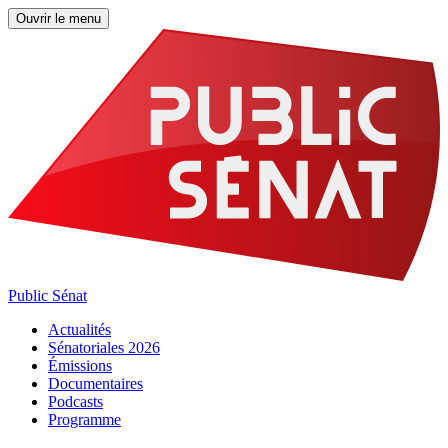
Ouvrir le menu
Public Sénat
Actualités
Sénatoriales 2026
Émissions
Documentaires
Podcasts
Programme